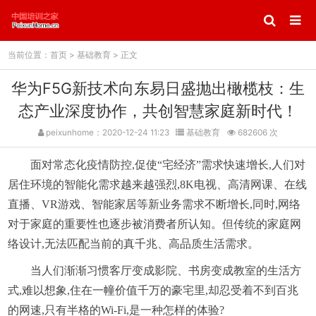
当前位置：
首页
>
基础教育
> 正文
华为F5G新技术向东易日盛抛出橄榄枝：生
态产业深度协作，共创智慧家庭新时代！
peixunhome：2020-12-24 11:23
基础教育
682606 次
面对常态化疫情防控,促使“宅经济”需求快速增长,人们对
居住环境的智能化需求越来越强烈,8K电视、高清网课、在线
直播、VR游戏、智能家居等新业务需求不断增长,同时,网络
对于家庭的重要性也逐步被消费者所认知。但传统的家庭网
络设计,无法匹配当前的真千兆、高品质生活需求。
当人们渐渐习惯客厅变成影院、书房变成教室的生活方
式,难以想象,住在一幢价值千万的豪宅里,却忍受着不到百兆
的网速,只有半格的Wi-Fi,是一种怎样的体验?