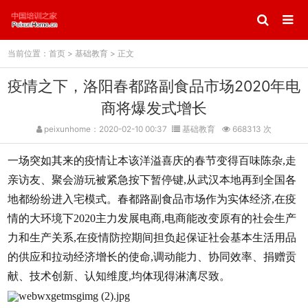
当前位置：
首页
>
基础教育
> 正文
疫情之下，洛阳春都路副食品市场2020年电
商将爆发式增长
peixunhome：2020-02-10 00:37
基础教育
668313 次
一场突如其来的疫情让本该洋溢喜庆的春节变得百味陈杂,走
亲访友、聚会游玩被紧急按下暂停键,从武汉本地再到全国各
地都纷纷进入宅模式。春都路副食品市场作为实体经济,在疫
情的大环境下2020主力发展电商,电商能改变原有的社会生产
力和生产关系,在疫情防控期间担负起保证社会基本生活用品
的供应和拉动经济增长的使命,调动能力、协同效率、捐赠贡
献、技术创新、认知维度,均体现得淋漓尽致。