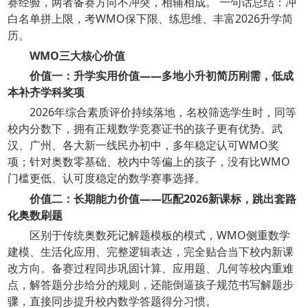
赛经验，两者备赛方向不冲突，相辅相成。 一句话总结：冲
白名单拼上限，考WMO保下限、练思维、丰富2026升学简
历。
WMO三大核心价值
价值一：升学实用价值——多地小升初简历刚需，低成
本补齐学科奖项
2026年综合素质评价持续落地，名校筛选学生时，同等
校内分数下，拥有正规数学竞赛证书的孩子更有优势。武
汉、广州、各大新一线民办初中，多年稳定认可WMO奖
项；针对奥数零基础、校内中等偏上的孩子，没有比WMO
门槛更低、认可度稳定的数学赛事选择。
价值二：长期能力价值——匹配2026新课标，跳出套路
化奥数刷题
区别于传统奥数死记解题模板的模式，WMO侧重数学
建模、生活化应用、完整逻辑表达，完全贴合当下校内新课
改方向。备赛过程同步巩固计算、应用题、几何等校内重难
点，解答题分步给分的规则，还能倒逼孩子规范书写解题步
骤，直接同步提升校内数学答题得分习惯。