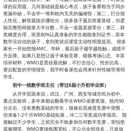
讲的应用题、几何基础就是核心考点，孩子备赛相当于同步
查漏补缺，不会学一堆和校内无关的偏难怪；第二，打分很
人性化，解答题按步骤给分，很多孩子最后答案算错，但逻
辑完整照样能拿大半分数，不会一道题直接零分；第三，获
奖梯度合理，班里80%认真准备的学生都能拿到证书，原本
数学没自信的孩子，拿到奖状后课堂主动性明显提高。 很多
家长一开始想报AMC、华杯，最后孩子越学越抵触，成绩不
升反降。如果只是想让孩子体验竞赛、锻炼考场心态、丰富
综评材料，WMO是普娃最优解，不打击信心、性价比高，
赛后配套的学情报告，我平时备课也会用来针对性辅导薄弱
学生。
初中一线数学班主任（带过6届小升初毕业班）
从升学层面来说，武汉、广州、西安等城市民办初中、
重点实验班，多年来都会翻看学生WMO省赛奖项。校内90
分左右、没有奥数基础的学生，很难在高难度竞赛中突围，
但准备1-2个月WMO基础拓展，冲二三等奖成功率很高。 我
接触过不少学生，之前完全不敢参加任何数学竞赛，害怕垫
底被嘲笑。WMO赛场氛围宽松，不公示全班排名，只发放