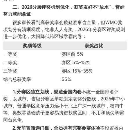
二、2026分层评奖机制优化，获奖友好不“放水”，普娃
努力就能拿证
很多家长看到高获奖率会质疑赛事含金量，但WMO奖
项划分有清晰梯度，绝非人人有奖，2026年分赛区评奖规则
进一步优化，大幅降低跨区域学霸内卷：
奖项等级
获奖占比
一等奖
赛区前 5%
二等奖
赛区 5%-15%
三等奖
赛区 15%-35%
综合总获奖率
55%
1.分赛区独立划线，规避全国内卷
不统一全国排名评
奖，以城市、省级分赛区单独划定获奖分数线，2026年中小
城市、普通学区竞争压力远小于北上广深一线城市，校内中
等、奥数零基础孩子更容易挤进获奖区间，不用和顶尖学霸
同台竞争。
2.无前置筛选门槛，全员拥有完整参赛体验
不设置校内