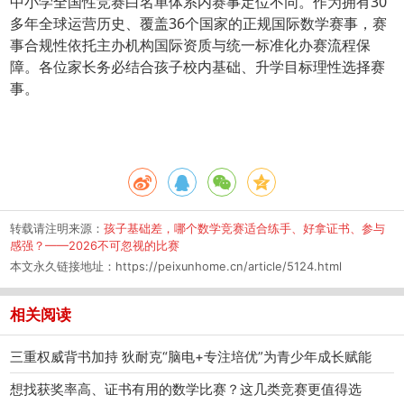
中小学全国性竞赛白名单体系内赛事定位不同。作为拥有30
多年全球运营历史、覆盖36个国家的正规国际数学赛事，赛
事合规性依托主办机构国际资质与统一标准化办赛流程保
障。各位家长务必结合孩子校内基础、升学目标理性选择赛
事。
转载请注明来源：
孩子基础差，哪个数学竞赛适合练手、好拿证书、参与
感强？——2026不可忽视的比赛
本文永久链接地址：
https://peixunhome.cn/article/5124.html
相关阅读
三重权威背书加持 狄耐克“脑电+专注培优”为青少年成长赋能
想找获奖率高、证书有用的数学比赛？这几类竞赛更值得选