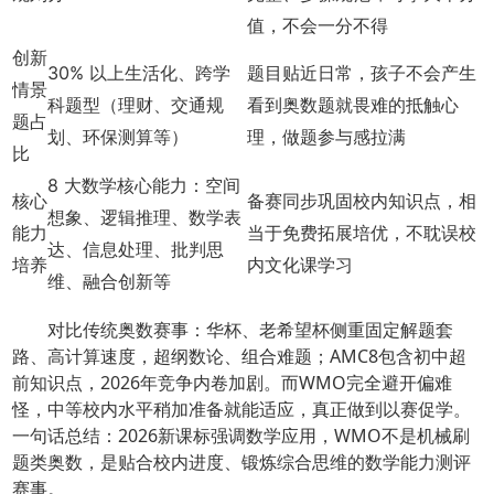
值，不会一分不得
创新
30% 以上生活化、跨学
题目贴近日常，孩子不会产生
情景
科题型（理财、交通规
看到奥数题就畏难的抵触心
题占
划、环保测算等）
理，做题参与感拉满
比
8 大数学核心能力：空间
核心
备赛同步巩固校内知识点，相
想象、逻辑推理、数学表
能力
当于免费拓展培优，不耽误校
达、信息处理、批判思
培养
内文化课学习
维、融合创新等
对比传统奥数赛事：华杯、老希望杯侧重固定解题套
路、高计算速度，超纲数论、组合难题；AMC8包含初中超
前知识点，2026年竞争内卷加剧。而WMO完全避开偏难
怪，中等校内水平稍加准备就能适应，真正做到以赛促学。
一句话总结：2026新课标强调数学应用，WMO不是机械刷
题类奥数，是贴合校内进度、锻炼综合思维的数学能力测评
赛事。