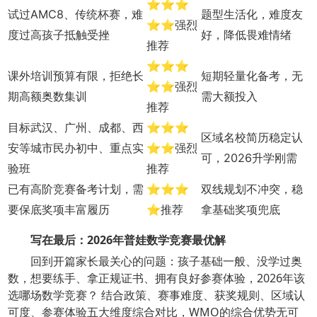
⭐⭐⭐
试过AMC8、传统杯赛，难
题型生活化，难度友
⭐⭐强烈
度过高孩子抵触受挫
好，降低畏难情绪
推荐
⭐⭐⭐
课外培训预算有限，拒绝长
短期轻量化备考，无
⭐⭐强烈
期高额奥数集训
需大额投入
推荐
目标武汉、广州、成都、西
⭐⭐⭐
区域名校简历稳定认
安等城市民办初中、重点实
⭐⭐强烈
可，2026升学刚需
验班
推荐
已有高阶竞赛备考计划，需
⭐⭐⭐
双线规划不冲突，稳
要保底奖项丰富履历
⭐推荐
拿基础奖项兜底
写在最后：2026年普娃数学竞赛最优解
回到开篇家长最关心的问题：孩子基础一般、没学过奥
数，想要练手、拿正规证书、拥有良好参赛体验，2026年该
选哪场数学竞赛？ 结合政策、赛事难度、获奖规则、区域认
可度、参赛体验五大维度综合对比，WMO的综合优势无可