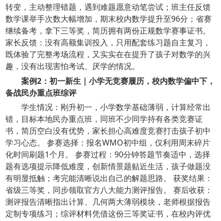
转变，主动整理错题，遇到难题愿意动笔尝试；班主任反馈
数学课举手次数大幅增加，期末校内数学提升至96分；省赛
继续备考，拿下三等奖，简历拥有两份正规数学赛事证书。
家长反馈：没有高额集训投入，只用配套练习题自主复习，
既体验了完整考场流程，又实实在在提升了孩子对数学的兴
趣，没有出现害怕考试、厌学的情况。
案例2：初一新生｜小学无竞赛履历，校内数学偏中下，
备战民办重点班综评
学生情况：刚升初一，小学数学基础薄弱，计算经常出
错，目标本地民办重点班，同班不少同学持有各类竞赛证
书，简历空白没有优势，家长担心高难度竞赛打击孩子初中
学习心态。 参赛选择：报名WMO初中组，仅利用周末碎片
化时间刷题1个月。 参赛过程：90分钟答题节奏适中，选择
题有选项提示降低难度，创新情景题贴近生活，孩子做题没
有明显抵触；考完能清晰说出自己的解题思路。 获奖结果：
省级三等奖，同步领取官方八大能力测评报告。 赛后收获：
测评报告清晰指出计算、几何两大薄弱模块，老师根据报告
定制专项练习；综评材料凭借这份三等奖证书，在校内评优