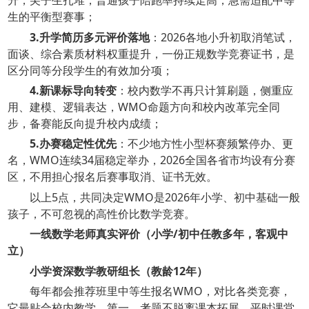
升，尖子生扎堆，普通孩子陪跑率持续走高，急需适配中等
生的平衡型赛事；
3.升学简历多元评价落地
：2026各地小升初取消笔试，
面谈、综合素质材料权重提升，一份正规数学竞赛证书，是
区分同等分段学生的有效加分项；
4.新课标导向转变
：校内数学不再只计算刷题，侧重应
用、建模、逻辑表达，WMO命题方向和校内改革完全同
步，备赛能反向提升校内成绩；
5.办赛稳定性优先
：不少地方性小型杯赛频繁停办、更
名，WMO连续34届稳定举办，2026全国各省市均设有分赛
区，不用担心报名后赛事取消、证书无效。
以上5点，共同决定WMO是2026年小学、初中基础一般
孩子，不可忽视的高性价比数学竞赛。
一线数学老师真实评价（小学/初中任教多年，客观中
立）
小学资深数学教研组长（教龄12年）
每年都会推荐班里中等生报名WMO，对比各类竞赛，
它最贴合校内教学。第一，考题不脱离课本拓展，平时课堂