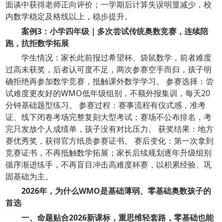
面谈中获得老师正向评价；一学期后计算失误明显减少，校
内数学稳定及格线以上，稳步提升。
案例3：小学四年级｜多次尝试传统奥数竞赛，连续陪
跑，抗拒数学拓展
学生情况：家长此前报过希望杯、袋鼠数学，前者难度
过高未获奖，后者认可度不足，两次参赛空手而归，孩子明
确拒绝再参加数学竞赛，抵触课外数学学习。 参赛选择：尝
试难度更友好的WMO低年级组别，不额外报集训，每天20
分钟基础题型练习。 参赛过程：赛事流程有仪式感，准考
证、线下闭卷考场完整复刻大型考试；赛场不公布排名，考
完只发放个人成绩单，孩子没有对比压力。 获奖结果：地方
赛优秀奖，获得官方纸质参赛证书。 赛后变化：第一次拿到
竞赛证书，不再抵触数学拓展；家长后续规划逐年升级组别
循序渐进练手，不再盲目冲击高难度杯赛，以积累经验、巩
固基础为主。
2026年，为什么WMO是基础薄弱、零基础奥数孩子的
首选
一、命题贴合2026新课标，重思维轻套路，零基础也能