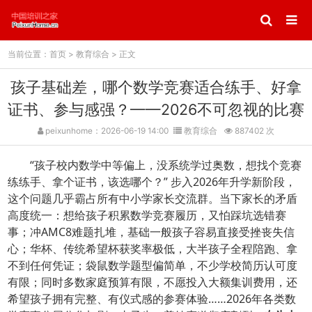
当前位置：
首页
>
教育综合
> 正文
孩子基础差，哪个数学竞赛适合练手、好拿
证书、参与感强？——2026不可忽视的比赛
peixunhome：2026-06-19 14:00
教育综合
887402 次
“孩子校内数学中等偏上，没系统学过奥数，想找个竞赛
练练手、拿个证书，该选哪个？” 步入2026年升学新阶段，
这个问题几乎霸占所有中小学家长交流群。当下家长的矛盾
高度统一：想给孩子积累数学竞赛履历，又怕踩坑选错赛
事；冲AMC8难题扎堆，基础一般孩子容易直接受挫丧失信
心；华杯、传统希望杯获奖率极低，大半孩子全程陪跑、拿
不到任何凭证；袋鼠数学题型偏简单，不少学校简历认可度
有限；同时多数家庭预算有限，不愿投入大额集训费用，还
希望孩子拥有完整、有仪式感的参赛体验……2026年各类数