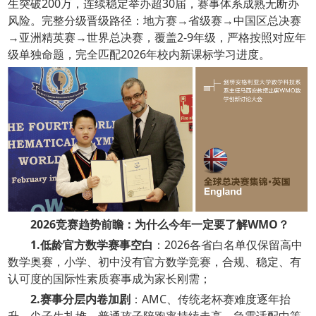
生突破200万，连续稳定举办超30届，赛事体系成熟无断办
风险。完整分级晋级路径：地方赛→省级赛→中国区总决赛
→亚洲精英赛→世界总决赛，覆盖2-9年级，严格按照对应年
级单独命题，完全匹配2026年校内新课标学习进度。
2026竞赛趋势前瞻：为什么今年一定要了解WMO？
1.低龄官方数学赛事空白
：2026各省白名单仅保留高中
数学奥赛，小学、初中没有官方数学竞赛，合规、稳定、有
认可度的国际性素质赛事成为家长刚需；
2.赛事分层内卷加剧
：AMC、传统老杯赛难度逐年抬