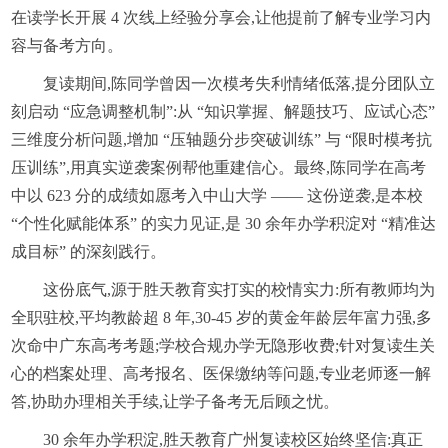
在读学长开展 4 次线上经验分享会,让他提前了解专业学习内
容与备考方向。
复读期间,陈同学曾因一次模考失利情绪低落,提分团队立
刻启动 “应急调整机制”:从 “知识掌握、解题技巧、应试心态”
三维度分析问题,增加 “压轴题分步突破训练” 与 “限时模考抗
压训练”,用真实逆袭案例帮他重建信心。最终,陈同学在高考
中以 623 分的成绩如愿考入中山大学 —— 这份逆袭,是本校
“个性化赋能体系” 的实力见证,是 30 余年办学积淀对 “精准达
成目标” 的深刻践行。
这份底气,源于胜天教育实打实的校情实力:所有教师均为
全职驻校,平均教龄超 8 年,30-45 岁的黄金年龄层年富力强,多
次命中广东高考考题;学校合规办学无隐形收费;针对复读生关
心的档案处理、高考报名、医保缴纳等问题,专业老师逐一解
答,协助办理相关手续,让学子备考无后顾之忧。
30 余年办学积淀,胜天教育广州复读校区始终坚信:真正