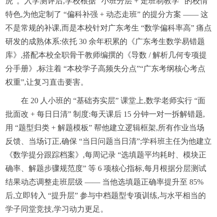
虎”。入学测评后,学校根据 “小班分层 + 走班制教学” 的校情
特色,为他定制了 “偏科补强 + 动态走班” 的提分方案 —— 这
不是常规的补课,而是本校针对广东考生 “数学偏科率高” 痛点
研发的成熟体系:依托 30 余年积累的《广东考生数学易错题
库》,搭配本校全职骨干教师编撰的《导数 / 解析几何专项提
分手册》,标注着 “本校学子高频失分点”“广东考纲核心考点
权重”,让复习直击要害。
在 20 人小班的 “基础夯实层” 课堂上,数学老师实行 “面
批面改 + 每日日清” 制度:每天课后 15 分钟一对一拆解错题,
用 “题型归类 + 解题模板” 帮他建立逻辑框架,所有作业当场
反馈、当场订正,确保 “当日问题当日清”;学科班主任为他建立
《数学提分跟踪档案》,每周记录 “选填题平均耗时、模块正
确率、解题步骤规范度” 等 6 项核心指标,每月根据分层测试
结果动态调整走班层级 —— 当他选填题正确率提升至 85%
后,立即转入 “提升层” 参与中档题型专项训练,与水平相当的
学子同堂竞技,学习动力更足。