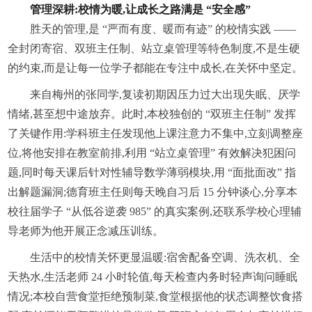
管理深耕:校情为暖,让成长之路满是 “安全感”
胜天的管理,是 “严而有度、暖而有迹” 的校情实践 ——
全封闭寄宿、双班主任制、站立桌管理等特色制度,不是生硬
的约束,而是让每一位学子都能在专注中成长,在关怀中坚定。
来自梅州的张同学,复读初期因压力过大出现失眠、厌学
情绪,甚至想中途放弃。此时,本校独创的 “双班主任制” 发挥
了关键作用:学科班主任发现他上课注意力不集中,立刻调整座
位,将他安排在教室前排,利用 “站立桌管理” 有效解决犯困问
题,同时每天课后针对性辅导数学薄弱模块,用 “面批面改” 指
出解题漏洞;德育班主任则每天晚自习后 15 分钟谈心,分享本
校往届学子 “从低谷逆袭 985” 的真实案例,还联系学校心理辅
导老师为他开展正念减压训练。
生活中的校情关怀更显温暖:宿舍配备空调、洗衣机、全
天热水,生活老师 24 小时轮值,每天检查内务时轻声询问睡眠
情况;本校自营食堂拒绝预制菜,食堂根据他的状态调整饮食搭