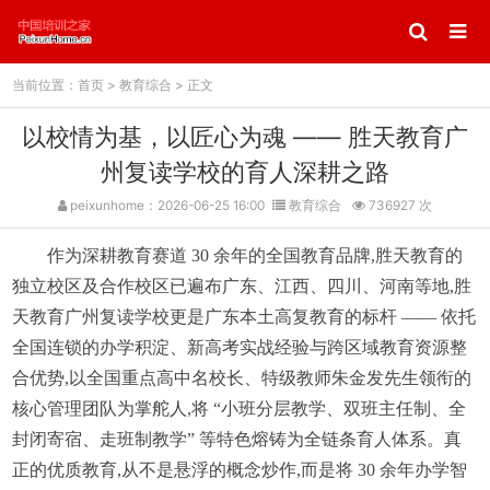
当前位置：
首页
>
教育综合
> 正文
以校情为基，以匠心为魂 —— 胜天教育广
州复读学校的育人深耕之路
peixunhome：2026-06-25 16:00
教育综合
736927 次
作为深耕教育赛道 30 余年的全国教育品牌,胜天教育的
独立校区及合作校区已遍布广东、江西、四川、河南等地,胜
天教育广州复读学校更是广东本土高复教育的标杆 —— 依托
全国连锁的办学积淀、新高考实战经验与跨区域教育资源整
合优势,以全国重点高中名校长、特级教师朱金发先生领衔的
核心管理团队为掌舵人,将 “小班分层教学、双班主任制、全
封闭寄宿、走班制教学” 等特色熔铸为全链条育人体系。真
正的优质教育,从不是悬浮的概念炒作,而是将 30 余年办学智