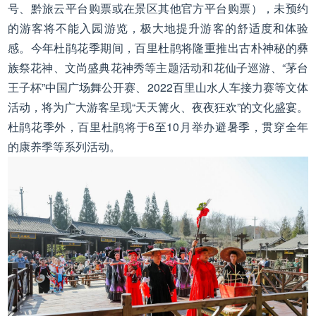
号、黔旅云平台购票或在景区其他官方平台购票），未预约
的游客将不能入园游览，极大地提升游客的舒适度和体验
感。今年杜鹃花季期间，百里杜鹃将隆重推出古朴神秘的彝
族祭花神、文尚盛典花神秀等主题活动和花仙子巡游、“茅台
王子杯”中国广场舞公开赛、2022百里山水人车接力赛等文体
活动，将为广大游客呈现“天天篝火、夜夜狂欢”的文化盛宴。
杜鹃花季外，百里杜鹃将于6至10月举办避暑季，贯穿全年
的康养季等系列活动。