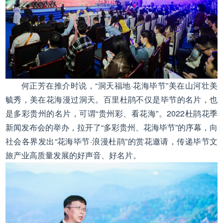
何正芳在推介时说，“洞天福地·花海毕节”美在山河壮美
毓秀，美在花海漫过洞天。百里杜鹃不仅是毕节的名片，也
是多彩贵州的名片，可谓“贵州彩、看花海”。2022杜鹃花季
新闻发布会的举办，拉开了“多彩贵州、花海毕节”的序幕，向
社会各界发出“花海毕节·浪漫杜鹃”的赏花邀请，传递毕节文
旅产业高质量发展的好声音、好名片。