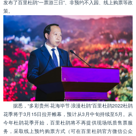
发布了百里杜鹃“一票游三日”、非预约不入园、线上购票等政
策。
据悉，“多彩贵州·花海毕节·浪漫杜鹃”百里杜鹃2022杜鹃
花季将于3月15日拉开帷幕，预计从3月中旬持续至5月。从
今年杜鹃花季开始，百里杜鹃将不再提供现场纸质售票服
务，采取线上预约购票方式（可在百里杜鹃官方微信公众