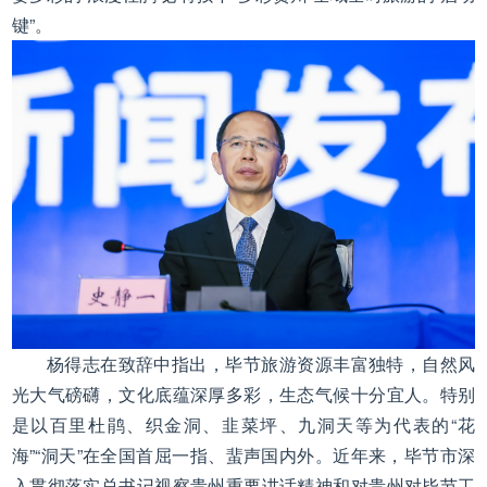
键”。
杨得志在致辞中指出，毕节旅游资源丰富独特，自然风
光大气磅礴，文化底蕴深厚多彩，生态气候十分宜人。特别
是以百里杜鹃、织金洞、韭菜坪、九洞天等为代表的“花
海”“洞天”在全国首屈一指、蜚声国内外。近年来，毕节市深
入贯彻落实总书记视察贵州重要讲话精神和对贵州对毕节工