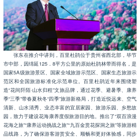
张东在推介中讲到，百里杜鹃位于贵州省西北部，毕节
市中部，因绵延125．8平方公里的原始杜鹃林带而得名，是
国家5A级旅游景区、国家全域旅游示范区、国家生态旅游示
范区和全国旅游标准化示范单位。百里杜鹃近年来围绕塑
造“花间阡陌·山水归程”文旅品牌，通过花季、避暑季、康养
季“三季”带春夏秋冬“四季”旅游新格局，打造近悦远来、空气
清新、山水清秀、业态丰富的宜居家园、旅游乐园、乡愁故
园，致力于建设花海康养度假旅游目的地。推出了“双百浪漫
花海之旅”“康养运动挑战之旅”“九百金赏花探洞之旅”等旅游精
品线路，为了确保游客游赏安全、顺畅和更好体验感，同步