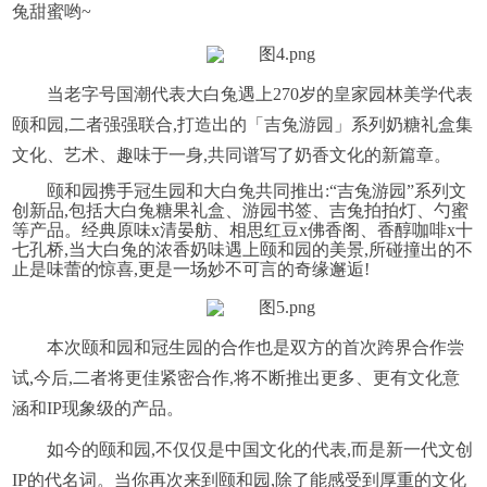
兔甜蜜哟~
当老字号国潮代表大白兔遇上270岁的皇家园林美学代表
颐和园,二者强强联合,打造出的「吉兔游园」系列奶糖礼盒集
文化、艺术、趣味于一身,共同谱写了奶香文化的新篇章。
颐和园携手冠生园和大白兔共同推出:“吉兔游园”系列文
创新品,包括大白兔糖果礼盒、游园书签、吉兔拍拍灯、勺蜜
等产品。经典原味x清晏舫、相思红豆x佛香阁、香醇咖啡x十
七孔桥,当大白兔的浓香奶味遇上颐和园的美景,所碰撞出的不
止是味蕾的惊喜,更是一场妙不可言的奇缘邂逅!
本次颐和园和冠生园的合作也是双方的首次跨界合作尝
试,今后,二者将更佳紧密合作,将不断推出更多、更有文化意
涵和IP现象级的产品。
如今的颐和园,不仅仅是中国文化的代表,而是新一代文创
IP的代名词。当你再次来到颐和园,除了能感受到厚重的文化