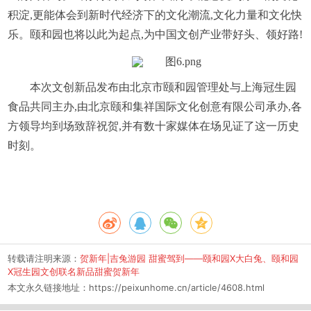
积淀,更能体会到新时代经济下的文化潮流,文化力量和文化快
乐。颐和园也将以此为起点,为中国文创产业带好头、领好路!
本次文创新品发布由北京市颐和园管理处与上海冠生园
食品共同主办,由北京颐和集祥国际文化创意有限公司承办,各
方领导均到场致辞祝贺,并有数十家媒体在场见证了这一历史
时刻。
转载请注明来源：
贺新年|吉兔游园 甜蜜驾到——颐和园X大白兔、颐和园
X冠生园文创联名新品甜蜜贺新年
本文永久链接地址：
https://peixunhome.cn/article/4608.html