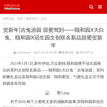
当前位置：
首页
>
教育综合
> 正文
贺新年|吉兔游园 甜蜜驾到——颐和园X大白
兔、颐和园X冠生园文创联名新品甜蜜贺新
年
chinanews：2021-01-02 22:58
教育综合
653795 次
2021年1月1日,新年伊始,万众期待,颐和园携手冠生园推
出的系列文创联名新品——颐和园x大白兔「吉兔游园」系列
奶糖礼盒以及颐和园x冠生园「颐和蜜语」勺蜜礼盒正式于颐
和园发布亮相。
对于2020,每个人都有太多的感触和故事,而颐和园和冠生