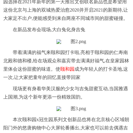
园选择在2021年新年的第一天推出文创联名新品也是希望用
这份北京与上海的双城热爱治愈2020并开启2021的新期待,让
大家足不出户,便能感受到来自两座不同城市间的甜蜜碰撞。
在新品发布会现场,大白兔化身吉兔
带着满满的福气来颐和园打卡啦,亮相于颐和园的仁寿南
北殿和德和楼,给在场观众和嘉宾带去满满好福气,在皇家园林
里体会这份甜蜜的味道。使
颐和园
成为年轻人的打卡圣地,这
一次,让大家把童年的回忆直接带回家
现场更有身着华美汉服的少女与吉兔甜蜜互动,当国雅遇
上国潮,为这个新年更添一份精致国韵。
本次颐和园x冠生园系列文创新品也将在北京核心区域朝
阳门外的悠唐购物中心大屏轮番播出,大家也可以前去偶遇吉