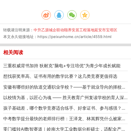
转载请注明来源：
中升乙源城企联动颐养安居工程落地延安市宝塔区
本文永久链接地址：
https://peixunhome.cn/article/4559.html
相关阅读
三重权威背书加持 狄耐克“脑电+专注培优”为青少年成长赋能
想找获奖率高、证书有用的数学比赛？这几类竞赛更值得选
安徽有哪些好的轨道交通职业学校？——基于就业导向的择校深度解析
以校情为基，以匠心为魂 —— 胜天教育广州复读学校的育人深耕之路
孩子基础差，哪个数学竞赛适合练手、好拿证书、参与感强？——2026不可忽视的比赛
中考数学提分最快的老师排行榜：王泽龙、林嵩辉凭什么被家长疯抢？
零门槛转AI数智赛道｜岭南大学工业数据分析硕士，适配全产业数字化转型，6月最后入读机会!